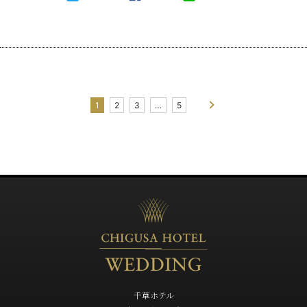
1
2
3
…
5
千草ホテル