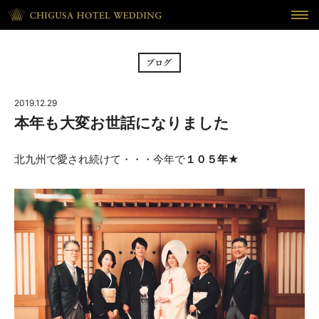
HOME
ホーム
BRIDAL FAIR
フェア
2019.12.29
CEREMONY
挙式
本年も大変お世話になりました
RECEPTION
披露宴
北九州で愛され続けて・・・今年で
１０５年
★
CUISINE
料理
WAKON
和婚
REPORT
DRESS
ウェディング・レポート
ドレス
BLOG
PLAN
ブログ
プラン