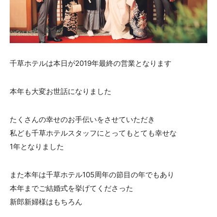
ACCESS
CONTACT
アクセス
お問い合わせ
093
671
1131
-
-
千草ホテルは本日が2019年最終の営業となります
平日 11:00-19:00（火曜定休） / 土日 10:00-19:00
本年も大変お世話になりました
千草ホテル公式サイト
たくさんの幸せのお手伝いをさせていただき
»プライバシーポリシー
私ども千草ホテルスタッフにとってもとても幸せな
1年となりました
また本年は千草ホテル105周年の節目の年でもあり
本年までご結婚式を挙げてくださった
新郎新婦様はもちろん