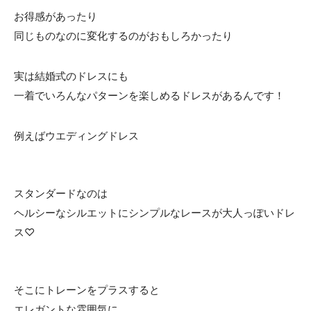
お得感があったり
ACCESS
CONTACT
同じものなのに変化するのがおもしろかったり
アクセス
お問い合わせ
093
671
1131
-
-
実は結婚式のドレスにも
平日 11:00-19:00（火曜定休） / 土日 10:00-19:00
一着でいろんなパターンを楽しめるドレスがあるんです！
例えばウエディングドレス
千草ホテル公式サイト
»プライバシーポリシー
スタンダードなのは
ヘルシーなシルエットにシンプルなレースが大人っぽいドレ
ス♡
そこにトレーンをプラスすると
エレガントな雰囲気に