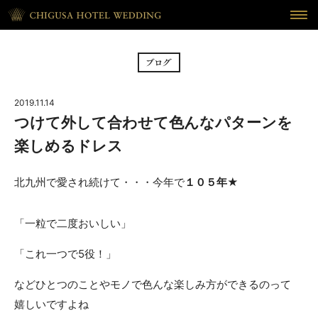
HOME
ホーム
BRIDAL FAIR
フェア
2019.11.14
CEREMONY
挙式
つけて外して合わせて色んなパターンを
楽しめるドレス
RECEPTION
披露宴
北九州で愛され続けて・・・今年で
１０５年
★
CUISINE
料理
WAKON
「一粒で二度おいしい」
和婚
REPORT
DRESS
「これ一つで5役！」
ウェディング・レポート
ドレス
などひとつのことやモノで色んな楽しみ方ができるのって
BLOG
PLAN
嬉しいですよね
ブログ
プラン