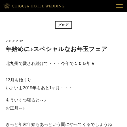
HOME
ホーム
BRIDAL FAIR
フェア
2019.12.02
CEREMONY
挙式
年始めに♪スペシャルなお年玉フェア
RECEPTION
披露宴
北九州で愛され続けて・・・今年で
１０５年
★
CUISINE
料理
12月も始まり
いよいよ2019年もあと1ヶ月・・・
WAKON
和婚
もういくつ寝ると～♪
REPORT
DRESS
ウェディング・レポート
ドレス
お正月～♪
BLOG
PLAN
きっと年末年始もあっという間にやってくるでしょうね
ブログ
プラン