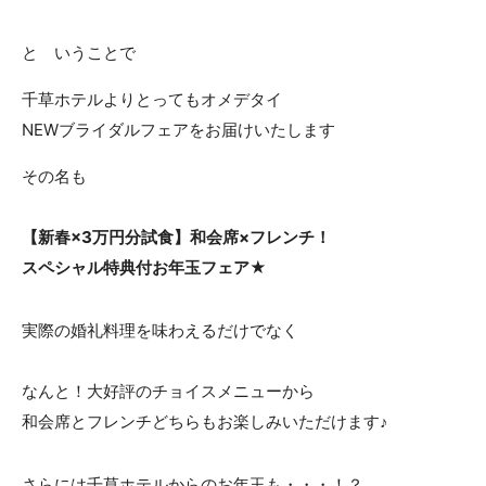
ACCESS
CONTACT
と いうことで
アクセス
お問い合わせ
千草ホテルよりとってもオメデタイ
093
671
1131
-
-
NEWブライダルフェアをお届けいたします
平日 11:00-19:00（火曜定休） / 土日 10:00-19:00
その名も
千草ホテル公式サイト
【新春×3万円分試食】和会席×フレンチ！
スペシャル特典付お年玉フェア★
»プライバシーポリシー
実際の婚礼料理を味わえるだけでなく
なんと！大好評のチョイスメニューから
和会席とフレンチどちらもお楽しみいただけます♪
さらには千草ホテルからのお年玉も・・・！？