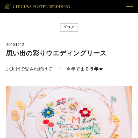
HOME
ホーム
BRIDAL FAIR
フェア
2019.12.12
CEREMONY
挙式
思い出の彩りウエディングリース
RECEPTION
披露宴
北九州で愛され続けて・・・今年で
１０５年
★
CUISINE
料理
WAKON
和婚
REPORT
DRESS
ウェディング・レポート
ドレス
BLOG
PLAN
ブログ
プラン