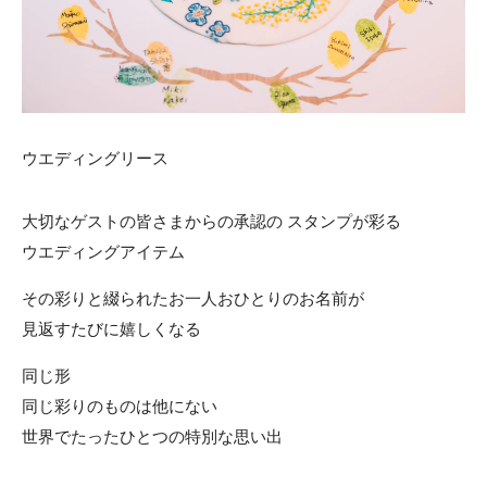
ACCESS
CONTACT
アクセス
お問い合わせ
093
671
1131
-
-
平日 11:00-19:00（火曜定休） / 土日 10:00-19:00
ウエディングリース
大切なゲストの皆さまからの承認の スタンプが彩る
千草ホテル公式サイト
ウエディングアイテム
»プライバシーポリシー
その彩りと綴られたお一人おひとりのお名前が
見返すたびに嬉しくなる
同じ形
同じ彩りのものは他にない
世界でたったひとつの特別な思い出