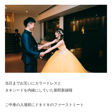
ACCESS
CONTACT
アクセス
お問い合わせ
093
671
1131
-
-
平日 11:00-19:00（火曜定休） / 土日 10:00-19:00
千草ホテル公式サイト
»プライバシーポリシー
当日までお互いにカラードレスと
タキシードを内緒にしていた新郎新婦様
ご中座の入場前にドキドキのファーストミート