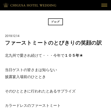
HOME
ホーム
BRIDAL FAIR
フェア
2019.12.14
CEREMONY
挙式
ファーストミートのとびきりの笑顔の訳
RECEPTION
披露宴
北九州で愛され続けて・・・今年で
１０５年
★
CUISINE
料理
当日ゲストの皆さまは知らない
披露宴入場前のひととき
WAKON
和婚
REPORT
DRESS
そのひとときに行われたとあるサプライズ
ウェディング・レポート
ドレス
BLOG
PLAN
カラードレスのファーストミート
ブログ
プラン