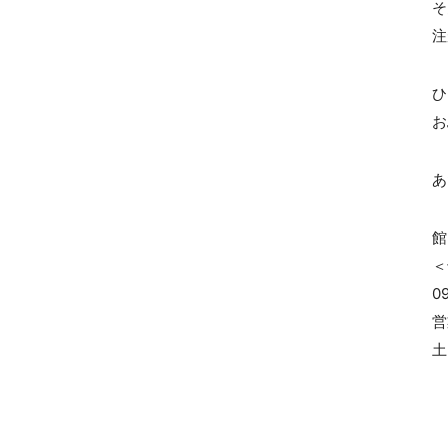
注
お
あ
館
＜
0
営
土