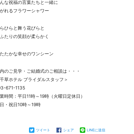
そんな祝福の言葉たちと一緒に
がれるフラワーシャワー
ひらひらと舞う花びらと
ふたりの笑顔が柔らかく
たたかな幸せのワンシーン
内のご見学・ご結婚式のご相談は・・・
千草ホテル ブライダルスタッフ＞
93-671-1135
業時間：平日11時～19時（火曜日定休日）
日・祝日10時～19時
ツイート
シェア
LINEに送信