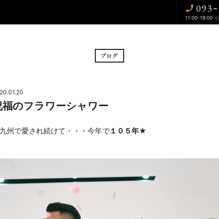
093
-
11:00-19:00
BRIDAL FAIR
CE
フェア
挙式
20.01.20
祝福のフラワーシャワー
CUISINE
WA
料理
和婚
九州で愛され続けて・・・今年で
１０５年
★
DRESS
BLOG
ドレス
ブログ
CONTACT
お問い合わせ