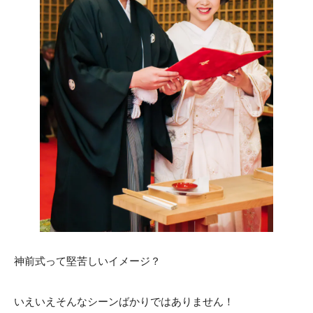
ACCESS
CONTACT
アクセス
お問い合わせ
093
671
1131
-
-
平日 11:00-19:00（火曜定休） / 土日 10:00-19:00
千草ホテル公式サイト
»プライバシーポリシー
神前式って堅苦しいイメージ？
いえいえそんなシーンばかりではありません！