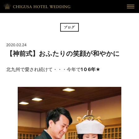
HOME
ホーム
BRIDAL FAIR
フェア
2020.02.24
CEREMONY
挙式
【神前式】おふたりの笑顔が和やかに
RECEPTION
披露宴
北九州で愛され続けて・・・今年で
1 0 6年
★
CUISINE
料理
WAKON
和婚
REPORT
DRESS
ウェディング・レポート
ドレス
BLOG
PLAN
ブログ
プラン