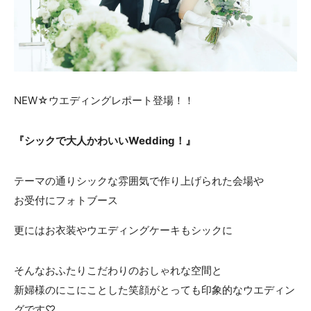
ACCESS
CONTACT
アクセス
お問い合わせ
093
671
1131
-
-
平日 11:00-19:00（火曜定休） / 土日 10:00-19:00
NEW☆ウエディングレポート登場！！
『シックで大人かわいいWedding！』
千草ホテル公式サイト
テーマの通りシックな雰囲気で作り上げられた会場や
»プライバシーポリシー
お受付にフォトブース
更にはお衣装やウエディングケーキもシックに
そんなおふたりこだわりのおしゃれな空間と
新婦様のにこにことした笑顔がとっても印象的なウエディン
グです♡