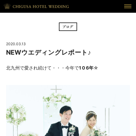
HOME
ホーム
BRIDAL FAIR
フェア
2020.03.13
CEREMONY
挙式
NEWウエディングレポート♪
RECEPTION
披露宴
北九州で愛され続けて・・・今年で
1 0 6年
☆
CUISINE
料理
WAKON
和婚
REPORT
DRESS
ウェディング・レポート
ドレス
BLOG
PLAN
ブログ
プラン