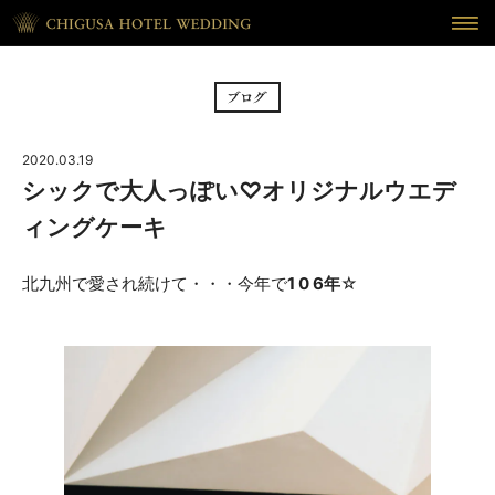
HOME
ホーム
BRIDAL FAIR
フェア
2020.03.19
CEREMONY
挙式
シックで大人っぽい♡オリジナルウエデ
ィングケーキ
RECEPTION
披露宴
北九州で愛され続けて・・・今年で
1 0 6年
☆
CUISINE
料理
WAKON
和婚
REPORT
DRESS
ウェディング・レポート
ドレス
BLOG
PLAN
ブログ
プラン