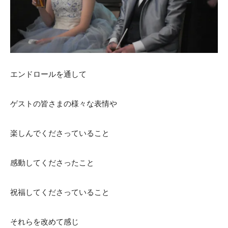
ACCESS
CONTACT
アクセス
お問い合わせ
093
671
1131
-
-
平日 11:00-19:00（火曜定休） / 土日 10:00-19:00
エンドロールを通して
ゲストの皆さまの様々な表情や
千草ホテル公式サイト
楽しんでくださっていること
»プライバシーポリシー
感動してくださったこと
祝福してくださっていること
それらを改めて感じ