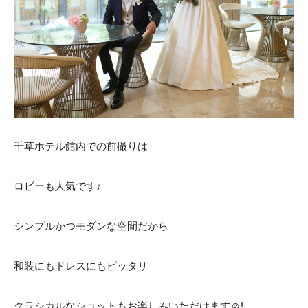
ACCESS
CONTACT
アクセス
お問い合わせ
093
671
1131
-
-
平日 11:00-19:00（火曜定休） / 土日 10:00-19:00
千草ホテル館内での前撮りは
千草ホテル公式サイト
»プライバシーポリシー
ロビーも人気です♪
シンプルかつモダンな空間だから
和装にもドレスにもピッタリ
クラシカルなショットもお楽しみいただけます☺!