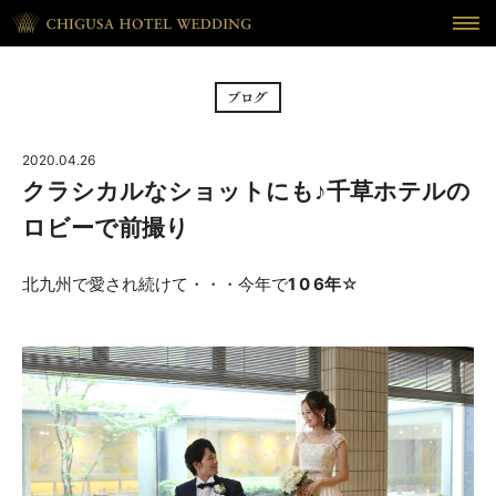
HOME
ホーム
BRIDAL FAIR
フェア
2020.04.26
CEREMONY
挙式
クラシカルなショットにも♪千草ホテルの
ロビーで前撮り
RECEPTION
披露宴
北九州で愛され続けて・・・今年で
1 0 6年
☆
CUISINE
料理
WAKON
和婚
REPORT
DRESS
ウェディング・レポート
ドレス
BLOG
PLAN
ブログ
プラン