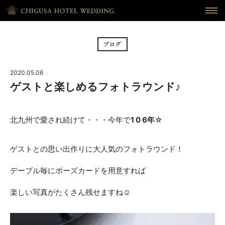
HOME
ホーム
BRIDAL FAIR
フェア
2020.05.06
CEREMONY
挙式
ゲストと楽しめるフォトラウンド♪
RECEPTION
披露宴
北九州で愛され続けて・・・今年で
1 0 6年
☆
CUISINE
料理
ゲストとの思い出作りに大人気のフォトラウンド！
WAKON
和婚
デーブル毎にポーズカードを用意すれば
REPORT
DRESS
ウェディング・レポート
ドレス
楽しい写真がたくさん残せますね☺
BLOG
PLAN
ブログ
プラン