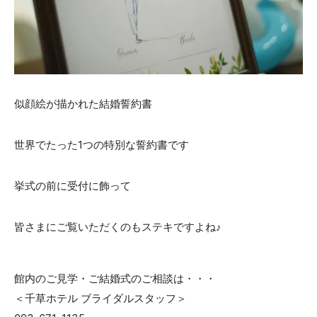
ACCESS
CONTACT
アクセス
お問い合わせ
093
671
1131
-
-
平日 11:00-19:00（火曜定休） / 土日 10:00-19:00
似顔絵が描かれた結婚誓約書
世界でたった1つの特別な誓約書です
千草ホテル公式サイト
挙式の前に受付に飾って
»プライバシーポリシー
皆さまにご覧いただくのもステキですよね♪
館内のご見学・ご結婚式のご相談は・・・
＜千草ホテル ブライダルスタッフ＞