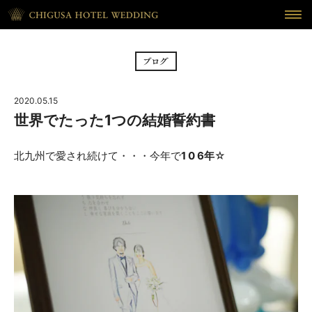
HOME
ホーム
BRIDAL FAIR
フェア
2020.05.15
CEREMONY
挙式
世界でたった1つの結婚誓約書
RECEPTION
披露宴
北九州で愛され続けて・・・今年で
1 0 6年
☆
CUISINE
料理
WAKON
和婚
REPORT
DRESS
ウェディング・レポート
ドレス
BLOG
PLAN
ブログ
プラン