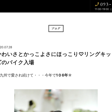
093
-
11:00-19:00
BRIDAL FAIR
CE
フェア
挙式
20.07.28
かわいさとかっこよさにほっこり♡リングキッ
CUISINE
WA
ズのバイク入場
料理
和婚
九州で愛され続けて・・・今年で
1 0 6年
☆
DRESS
BLOG
ドレス
ブログ
CONTACT
お問い合わせ