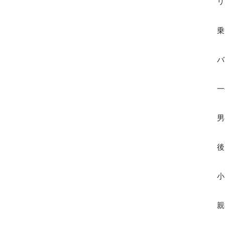
リ
乗
バ
一
男
後
小
親