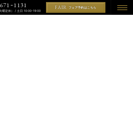
671
1131
-
FAIR
フェア予約はこちら
（火曜定休） / 土日 10:00-19:00
REMONY
KON
PLAN
プラン