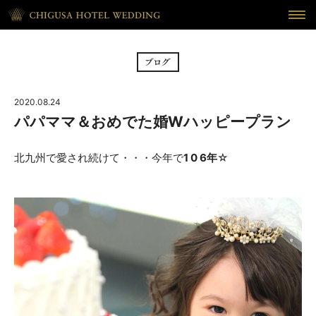
HOME
ホーム
BRIDAL FAIR
フェア
2020.08.24
CEREMONY
挙式
パパママ＆おめでた婚Wハッピープラン
RECEPTION
披露宴
北九州で愛され続けて・・・今年で
1 0 6年
☆
CUISINE
料理
WAKON
和婚
REPORT
DRESS
ウェディング・レポート
ドレス
BLOG
PLAN
ブログ
プラン