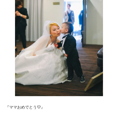
ACCESS
CONTACT
アクセス
お問い合わせ
093
671
1131
-
-
平日 11:00-19:00（火曜定休） / 土日 10:00-19:00
千草ホテル公式サイト
»プライバシーポリシー
『ママおめでとう♡』