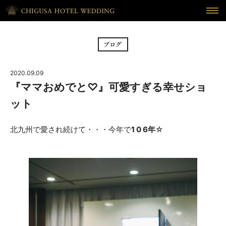
HOME
ホーム
BRIDAL FAIR
フェア
2020.09.09
CEREMONY
挙式
『ママおめでと♡』可愛すぎる幸せショ
ット
RECEPTION
披露宴
北九州で愛され続けて・・・今年で
1 0 6年
☆
CUISINE
料理
WAKON
和婚
REPORT
DRESS
ウェディング・レポート
ドレス
BLOG
PLAN
ブログ
プラン