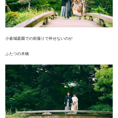
ACCESS
CONTACT
アクセス
お問い合わせ
093
671
1131
-
-
平日 11:00-19:00（火曜定休） / 土日 10:00-19:00
小倉城庭園での前撮りで外せないのが
ふたつの木橋
千草ホテル公式サイト
»プライバシーポリシー