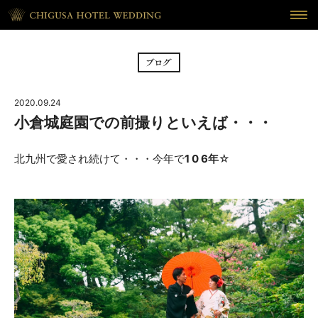
HOME
ホーム
BRIDAL FAIR
フェア
2020.09.24
CEREMONY
挙式
小倉城庭園での前撮りといえば・・・
RECEPTION
披露宴
北九州で愛され続けて・・・今年で
1 0 6年
☆
CUISINE
料理
WAKON
和婚
REPORT
DRESS
ウェディング・レポート
ドレス
BLOG
PLAN
ブログ
プラン