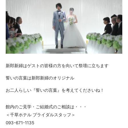
ACCESS
CONTACT
アクセス
お問い合わせ
093
671
1131
-
-
平日 11:00-19:00（火曜定休） / 土日 10:00-19:00
千草ホテル公式サイト
新郎新婦はゲストの皆様の方を向いて祭壇に立ちます
»プライバシーポリシー
誓いの言葉は新郎新婦のオリジナル
お二人らしい『誓いの言葉』を考えてくださいね！
館内のご見学・ご結婚式のご相談は・・・
＜千草ホテル ブライダルスタッフ＞
093-671-1135