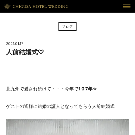
HOME
ホーム
BRIDAL FAIR
フェア
2021.01.17
CEREMONY
挙式
人前結婚式♡
RECEPTION
披露宴
CUISINE
料理
北九州で愛され続けて・・・今年で
1 0 7年
☆
WAKON
和婚
ゲストの皆様に結婚の証人となってもらう人前結婚式
REPORT
DRESS
ウェディング・レポート
ドレス
BLOG
PLAN
ブログ
プラン