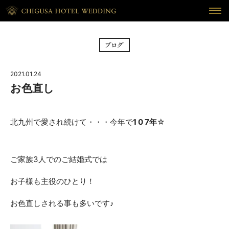
HOME
ホーム
BRIDAL FAIR
フェア
2021.01.24
CEREMONY
挙式
お色直し
RECEPTION
披露宴
北九州で愛され続けて・・・今年で
1 0 7年
☆
CUISINE
料理
WAKON
ご家族3人でのご結婚式では
和婚
お子様も主役のひとり！
REPORT
DRESS
ウェディング・レポート
ドレス
お色直しされる事も多いです♪
BLOG
PLAN
ブログ
プラン