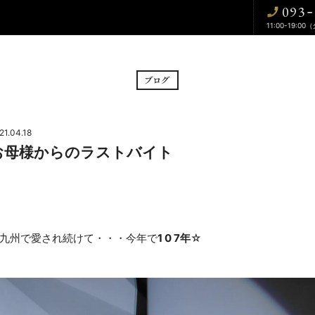
093
-
11:00-19:00
BRIDAL FAIR
CE
フェア
挙式
21.04.18
お母様からのラストバイト
CUISINE
WA
料理
和婚
DRESS
BLOG
九州で愛され続けて・・・今年で
1 0 7年
☆
ドレス
ブログ
CONTACT
お問い合わせ