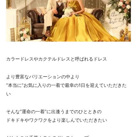
ACCESS
CONTACT
アクセス
お問い合わせ
093
671
1131
-
-
平日 11:00-19:00（火曜定休） / 土日 10:00-19:00
カラードレスやカクテルドレスと呼ばれるドレス
千草ホテル公式サイト
より豊富なバリエーションの中より
»プライバシーポリシー
“本当に”お気に入りの一着で最幸の1日を迎えていただきた
い
そんな“運命の一着”に出逢うまでのひとときの
ドキドキやワクワクをより楽しんでいただきたい