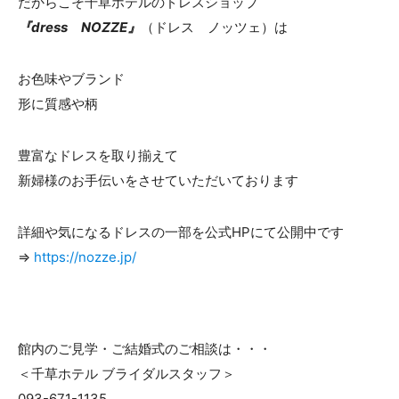
だからこそ千草ホテルのドレスショップ
『dress NOZZE』
（ドレス ノッツェ）は
お色味やブランド
形に質感や柄
豊富なドレスを取り揃えて
新婦様のお手伝いをさせていただいております
詳細や気になるドレスの一部を公式HPにて公開中です
⇒
https://nozze.jp/
館内のご見学・ご結婚式のご相談は・・・
＜千草ホテル ブライダルスタッフ＞
093-671-1135