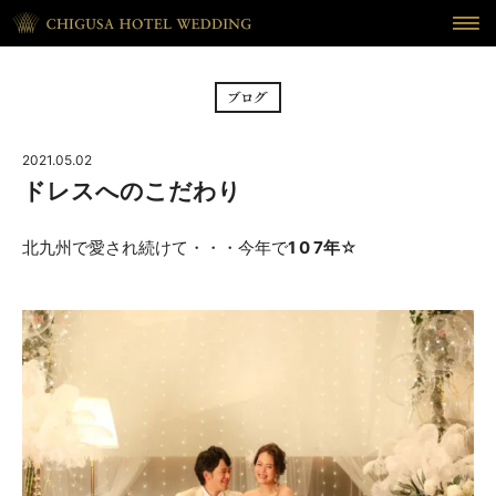
HOME
ホーム
BRIDAL FAIR
フェア
2021.05.02
CEREMONY
挙式
ドレスへのこだわり
RECEPTION
披露宴
北九州で愛され続けて・・・今年で
1 0 7年
☆
CUISINE
料理
WAKON
和婚
REPORT
DRESS
ウェディング・レポート
ドレス
BLOG
PLAN
ブログ
プラン