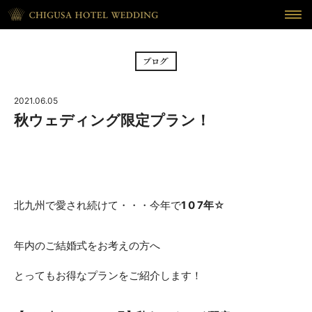
HOME
ホーム
BRIDAL FAIR
フェア
2021.06.05
CEREMONY
挙式
秋ウェディング限定プラン！
RECEPTION
披露宴
CUISINE
料理
北九州で愛され続けて・・・今年で
1 0 7年
☆
WAKON
和婚
年内のご結婚式をお考えの方へ
REPORT
DRESS
ウェディング・レポート
ドレス
とってもお得なプランをご紹介します！
BLOG
PLAN
ブログ
プラン