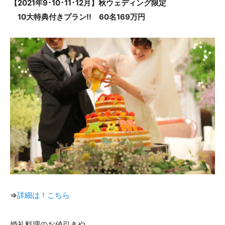
【2021年9･10･11･12月】秋ウェディング限定
ACCESS
CONTACT
10大特典付きプラン!! 60名169万円
アクセス
お問い合わせ
093
671
1131
-
-
平日 11:00-19:00（火曜定休） / 土日 10:00-19:00
千草ホテル公式サイト
»プライバシーポリシー
⇒
詳細
は！こちら
婚礼料理のお値引きや