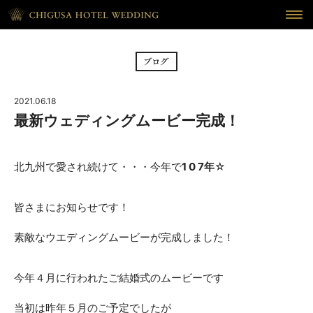
HOME
ホーム
BRIDAL FAIR
フェア
2021.06.18
CEREMONY
挙式
最新ウェディングムービー完成！
RECEPTION
披露宴
北九州で愛され続けて・・・今年で
1 0 7年
☆
CUISINE
料理
皆さまにお知らせです！
WAKON
和婚
素敵なウエディングムービーが完成しました！
REPORT
DRESS
ウェディング・レポート
ドレス
今年４月に行われたご結婚式のムービーです
BLOG
PLAN
ブログ
プラン
当初は昨年５月のご予定でしたが