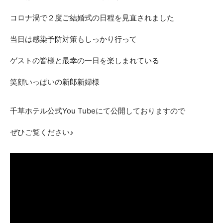
ACCESS
CONTACT
コロナ渦で２度ご結婚式の日程を見直されました
アクセス
お問い合わせ
当日は感染予防対策もしっかり行って
093
671
1131
-
-
ゲストの皆様と最幸の一日を楽しまれている
平日 11:00-19:00（火曜定休） / 土日 10:00-19:00
笑顔いっぱいの新郎新婦様
千草ホテル公式サイト
千草ホテル公式You Tubeにて公開しておりますので
ぜひご覧ください♪
»プライバシーポリシー