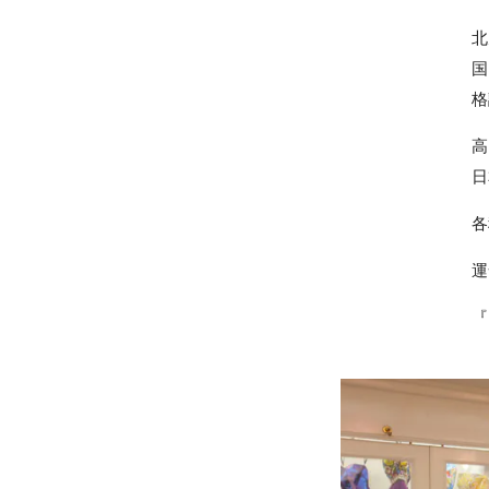
北
国
»プライバシーポリシー
格
高
日
各
運
『