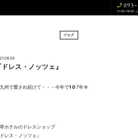
093
-
11:00-19:00
BRIDAL FAIR
CE
フェア
挙式
21.08.09
『ドレス・ノッツェ』
CUISINE
WA
料理
和婚
九州で愛され続けて・・・今年で
1 0
7年☆
DRESS
BLOG
ドレス
ブログ
CONTACT
草ホテルのドレスショップ
ドレス・ノッツェ』
お問い合わせ