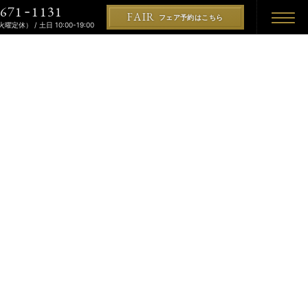
671
1131
-
FAIR
フェア予約はこちら
（火曜定休） / 土日 10:00-19:00
REMONY
KON
PLAN
プラン