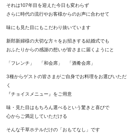
それは107年目を迎えた今日も変わらず
ACCESS
CONTACT
さらに時代の流行やお客様からのお声に合わせて
アクセス
お問い合わせ
味にも見た目にもこだわり抜いています
093
671
1131
-
-
新郎新婦様の大切な方々をお招きする結婚式でも
平日 11:00-19:00（火曜定休） / 土日 10:00-19:00
おふたりからの感謝の想いが皆さまに届くようにと
「フレンチ」 「和会席」 「酒肴会席」
千草ホテル公式サイト
3種からゲストの皆さまがご自身でお料理をお選びいただ
»プライバシーポリシー
く
『チョイスメニュー』をご用意
味・見た目はもちろん選べるという驚きと喜びで
心からご満足していただける
そんな千草ホテルだけの「おもてなし」です