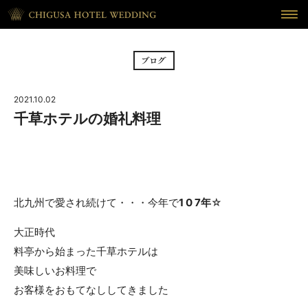
HOME
ホーム
BRIDAL FAIR
フェア
2021.10.02
CEREMONY
挙式
千草ホテルの婚礼料理
RECEPTION
披露宴
CUISINE
料理
北九州で愛され続けて・・・今年で
1 0 7年
☆
WAKON
和婚
大正時代
REPORT
DRESS
料亭から始まった千草ホテルは
ウェディング・レポート
ドレス
美味しいお料理で
BLOG
PLAN
お客様をおもてなししてきました
ブログ
プラン