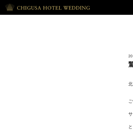
HOME
ホーム
20
RECEPTION
披露宴
北
REPORT
ご
ウェディング・レポート
サ
ACCESS
と
アクセス