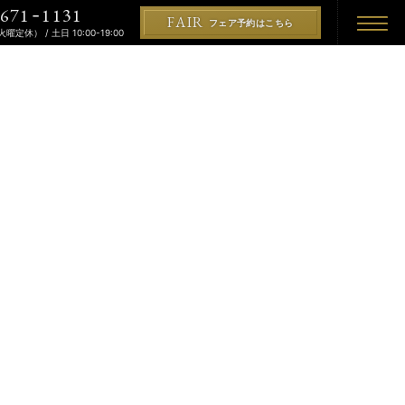
671
1131
-
FAIR
フェア予約はこちら
（火曜定休） / 土日 10:00-19:00
REMONY
KON
PLAN
プラン