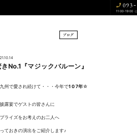
093
-
11:00-19:00
BRIDAL FAIR
CE
フェア
挙式
21.10.14
驚きNo.1『マジックバルーン』
CUISINE
WA
料理
和婚
九州で愛され続けて・・・今年で
1 0 7年
☆
DRESS
BLOG
披露宴でゲストの皆さんに
ドレス
ブログ
プライズをお考えのお二人へ
CONTACT
っておきの演出をご紹介します♪
お問い合わせ