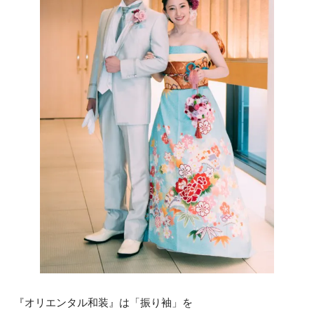
ACCESS
CONTACT
アクセス
お問い合わせ
093
671
1131
-
-
平日 11:00-19:00（火曜定休） / 土日 10:00-19:00
千草ホテル公式サイト
»プライバシーポリシー
『オリエンタル和装』は「振り袖」を