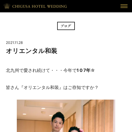
HOME
ホーム
BRIDAL FAIR
フェア
2021.11.28
CEREMONY
挙式
オリエンタル和装
RECEPTION
披露宴
北九州で愛され続けて・・・今年で
1 0 7年
☆
CUISINE
料理
皆さん『オリエンタル和装』はご存知ですか？
WAKON
和婚
REPORT
DRESS
ウェディング・レポート
ドレス
BLOG
PLAN
ブログ
プラン