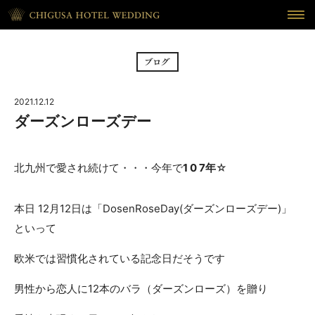
HOME
ホーム
BRIDAL FAIR
フェア
2021.12.12
CEREMONY
挙式
ダーズンローズデー
RECEPTION
披露宴
北九州で愛され続けて・・・今年で
1 0 7年
☆
CUISINE
料理
本日 12月12日は「DosenRoseDay(ダーズンローズデー)」
WAKON
和婚
といって
REPORT
DRESS
欧米では習慣化されている記念日だそうです
ウェディング・レポート
ドレス
男性から恋人に12本のバラ（ダーズンローズ）を贈り
BLOG
PLAN
ブログ
プラン