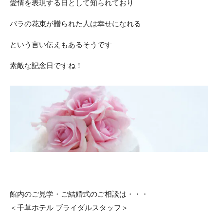
愛情を表現する日として知られており
ACCESS
CONTACT
バラの花束が贈られた人は幸せになれる
アクセス
お問い合わせ
という言い伝えもあるそうです
093
671
1131
-
-
平日 11:00-19:00（火曜定休） / 土日 10:00-19:00
素敵な記念日ですね！
千草ホテル公式サイト
»プライバシーポリシー
館内のご見学・ご結婚式のご相談は・・・
＜千草ホテル ブライダルスタッフ＞