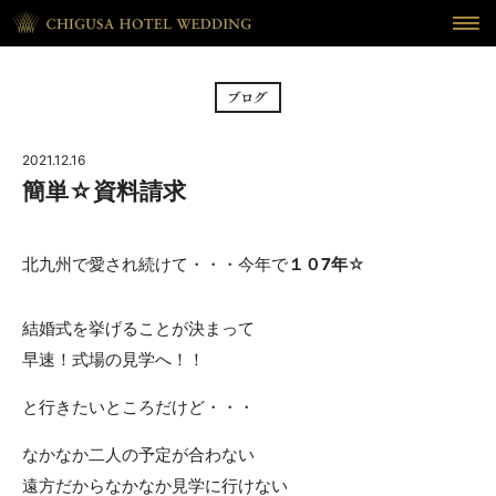
HOME
ホーム
BRIDAL FAIR
フェア
2021.12.16
CEREMONY
挙式
簡単☆資料請求
RECEPTION
披露宴
北九州で愛され続けて・・・今年で
１０7年
☆
CUISINE
料理
結婚式を挙げることが決まって
WAKON
和婚
早速！式場の見学へ！！
REPORT
DRESS
と行きたいところだけど・・・
ウェディング・レポート
ドレス
なかなか二人の予定が合わない
BLOG
PLAN
遠方だからなかなか見学に行けない
ブログ
プラン