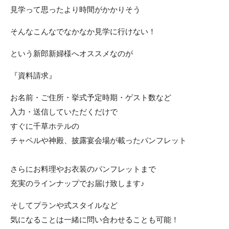
見学って思ったより時間がかかりそう
ACCESS
CONTACT
アクセス
お問い合わせ
そんなこんなでなかなか見学に行けない！
093
671
1131
-
-
という新郎新婦様へオススメなのが
平日 11:00-19:00（火曜定休） / 土日 10:00-19:00
『資料請求』
お名前・ご住所・挙式予定時期・ゲスト数など
千草ホテル公式サイト
入力・送信していただくだけで
すぐに千草ホテルの
»プライバシーポリシー
チャペルや神殿、披露宴会場が載ったパンフレット
さらにお料理やお衣装のパンフレットまで
充実のラインナップでお届け致します♪
そしてプランや式スタイルなど
気になることは一緒に問い合わせることも可能！