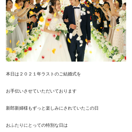
ACCESS
CONTACT
アクセス
お問い合わせ
093
671
1131
-
-
平日 11:00-19:00（火曜定休） / 土日 10:00-19:00
千草ホテル公式サイト
本日は２０２１年ラストのご結婚式を
»プライバシーポリシー
お手伝いさせていただいております
新郎新婦様もずっと楽しみにされていたこの日
おふたりにとっての特別な日は