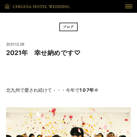
HOME
ホーム
BRIDAL FAIR
フェア
2021.12.26
CEREMONY
挙式
2021年 幸せ納めです♡
RECEPTION
披露宴
CUISINE
料理
北九州で愛され続けて・・・今年で
1 0 7年
☆
WAKON
和婚
REPORT
DRESS
ウェディング・レポート
ドレス
BLOG
PLAN
ブログ
プラン