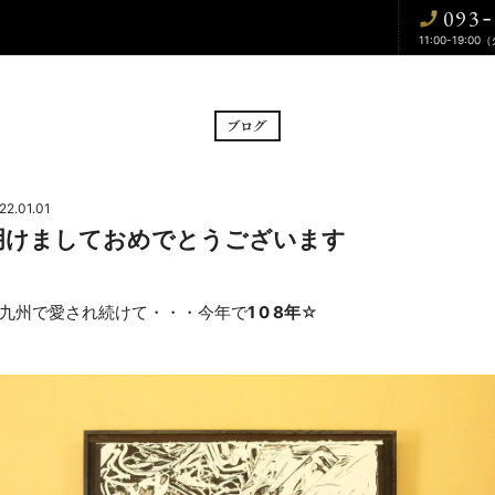
093
-
11:00-19:00
BRIDAL FAIR
CE
フェア
挙式
22.01.01
明けましておめでとうございます
CUISINE
WA
料理
和婚
九州で愛され続けて・・・今年で
1 0 8年
☆
DRESS
BLOG
ドレス
ブログ
CONTACT
お問い合わせ