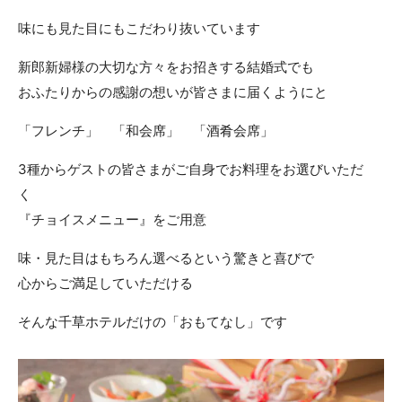
ACCESS
CONTACT
味にも見た目にもこだわり抜いています
アクセス
お問い合わせ
新郎新婦様の大切な方々をお招きする結婚式でも
093
671
1131
-
-
おふたりからの感謝の想いが皆さまに届くようにと
平日 11:00-19:00（火曜定休） / 土日 10:00-19:00
「フレンチ」 「和会席」 「酒肴会席」
3種からゲストの皆さまがご自身でお料理をお選びいただ
く
千草ホテル公式サイト
『チョイスメニュー』をご用意
»プライバシーポリシー
味・見た目はもちろん選べるという驚きと喜びで
心からご満足していただける
そんな千草ホテルだけの「おもてなし」です