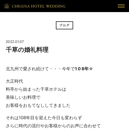
HOME
ホーム
BRIDAL FAIR
フェア
2022.01.07
CEREMONY
挙式
千草の婚礼料理
RECEPTION
披露宴
北九州で愛され続けて・・・今年で
1 0 8年
☆
CUISINE
料理
大正時代
料亭から始まった千草ホテルは
WAKON
和婚
美味しいお料理で
REPORT
DRESS
お客様をおもてなししてきました
ウェディング・レポート
ドレス
それは108年目を迎えた今日も変わらず
BLOG
PLAN
さらに時代の流行やお客様からのお声に合わせて
ブログ
プラン