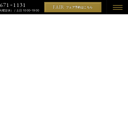
671
1131
-
FAIR
フェア予約はこちら
（火曜定休） / 土日 10:00-19:00
REMONY
KON
PLAN
プラン