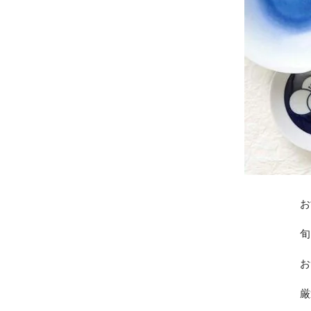
お
旬
お
厳