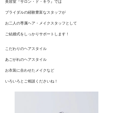
美容室『サロン・ド・キラ』では
ACCESS
CONTACT
ブライダルの経験豊富なスタッフが
アクセス
お問い合わせ
お二人の専属ヘア・メイクスタッフとして
093
671
1131
-
-
平日 11:00-19:00（火曜定休） / 土日 10:00-19:00
ご結婚式をしっかりサポートします！
こだわりのヘアスタイル
千草ホテル公式サイト
あごがれのヘアスタイル
»プライバシーポリシー
お衣装に合わせたメイクなど
いろいろとご相談くださいね！