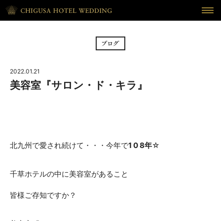
HOME
ホーム
BRIDAL FAIR
フェア
2022.01.21
CEREMONY
挙式
美容室『サロン・ド・キラ』
RECEPTION
披露宴
CUISINE
料理
北九州で愛され続けて・・・今年で
1 0 8年
☆
WAKON
和婚
千草ホテルの中に美容室があること
REPORT
DRESS
ウェディング・レポート
ドレス
皆様ご存知ですか？
BLOG
PLAN
ブログ
プラン