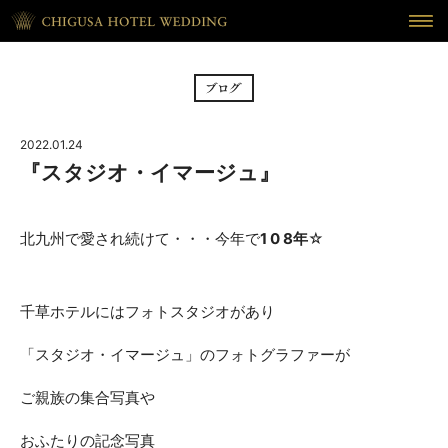
HOME
ホーム
BRIDAL FAIR
フェア
2022.01.24
CEREMONY
挙式
『スタジオ・イマージュ』
RECEPTION
披露宴
北九州で愛され続けて・・・今年で
1 0 8年
☆
CUISINE
料理
WAKON
千草ホテルにはフォトスタジオがあり
和婚
「スタジオ・イマージュ」のフォトグラファーが
REPORT
DRESS
ウェディング・レポート
ドレス
ご親族の集合写真や
BLOG
PLAN
ブログ
プラン
おふたりの記念写真