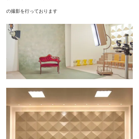
ACCESS
CONTACT
の撮影を行っております
アクセス
お問い合わせ
093
671
1131
-
-
平日 11:00-19:00（火曜定休） / 土日 10:00-19:00
千草ホテル公式サイト
»プライバシーポリシー