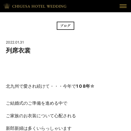
HOME
ホーム
BRIDAL FAIR
フェア
2022.01.31
CEREMONY
挙式
列席衣裳
RECEPTION
披露宴
CUISINE
料理
北九州で愛され続けて・・・今年で
1 0 8年
☆
WAKON
和婚
ご結婚式のご準備を進める中で
REPORT
DRESS
ウェディング・レポート
ドレス
ご家族のお衣装について心配される
BLOG
PLAN
新郎新婦は多くいらっしゃいます
ブログ
プラン