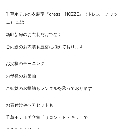
ACCESS
CONTACT
千草ホテルの衣装室『dress NOZZE』（ドレス ノッツ
アクセス
お問い合わせ
ェ） には
093
671
1131
-
-
新郎新婦のお衣装だけでなく
平日 11:00-19:00（火曜定休） / 土日 10:00-19:00
ご両親のお衣装も豊富に揃えております
千草ホテル公式サイト
お父様のモーニング
お母様のお留袖
»プライバシーポリシー
ご姉妹のお振袖もレンタルを承っております
お着付けやヘアセットも
千草ホテル美容室「サロン・ド・キラ」で