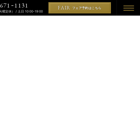
671
1131
-
FAIR
フェア予約はこちら
（火曜定休） / 土日 10:00-19:00
REMONY
KON
PLAN
プラン