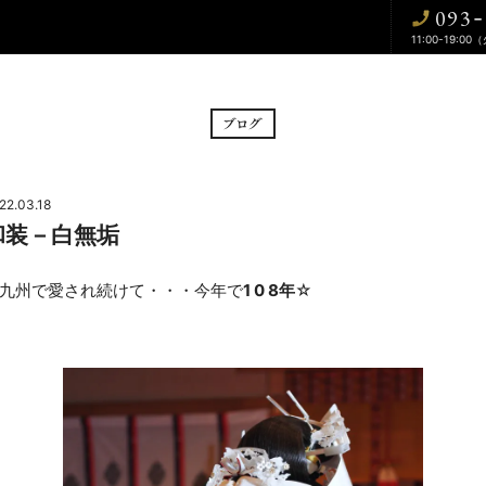
093
-
11:00-19:00
BRIDAL FAIR
CE
フェア
挙式
22.03.18
和装－白無垢
CUISINE
WA
料理
和婚
九州で愛され続けて・・・今年で
1 0 8年
☆
DRESS
BLOG
ドレス
ブログ
CONTACT
お問い合わせ