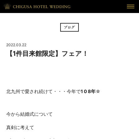
HOME
ホーム
BRIDAL FAIR
フェア
2022.03.22
CEREMONY
挙式
【1件目来館限定】フェア！
RECEPTION
披露宴
CUISINE
料理
北九州で愛され続けて・・・今年で
1 0 8年
☆
WAKON
和婚
REPORT
DRESS
今から結婚式について
ウェディング・レポート
ドレス
真剣に考えて
BLOG
PLAN
ブログ
プラン