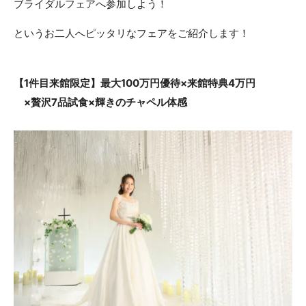
ブライダルフェアへ参加しよう！
ACCESS
CONTACT
というお二人へピッタリなフェアをご紹介します！
アクセス
お問い合わせ
093
671
1131
-
-
【1件目来館限定】最大100万円優待×来館特典4万円
平日 11:00-19:00（火曜定休） / 土日 10:00-19:00
×贅沢7品試食×輝きのチャペル体感
千草ホテル公式サイト
»プライバシーポリシー