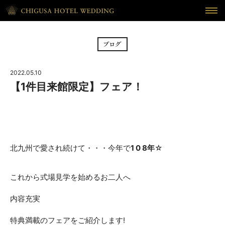
HOME
ホーム
BRIDAL FAIR
フェア
2022.05.10
CEREMONY
挙式
【1件目来館限定】フェア！
RECEPTION
披露宴
CUISINE
料理
北九州で愛され続けて・・・今年で
1 0 8年
☆
WAKON
和婚
これから式場見学を始めるお二人へ
REPORT
DRESS
ウェディング・レポート
ドレス
内容充実
BLOG
PLAN
特典満載のフェアをご紹介します!
ブログ
プラン