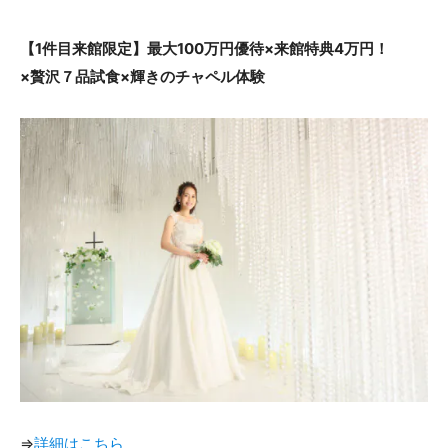
ACCESS
CONTACT
【1件目来館限定】最大100万円優待×来館特典4万円！
アクセス
お問い合わせ
×贅沢７品試食×輝きのチャペル体験
093
671
1131
-
-
平日 11:00-19:00（火曜定休） / 土日 10:00-19:00
千草ホテル公式サイト
»プライバシーポリシー
⇒
詳細はこちら