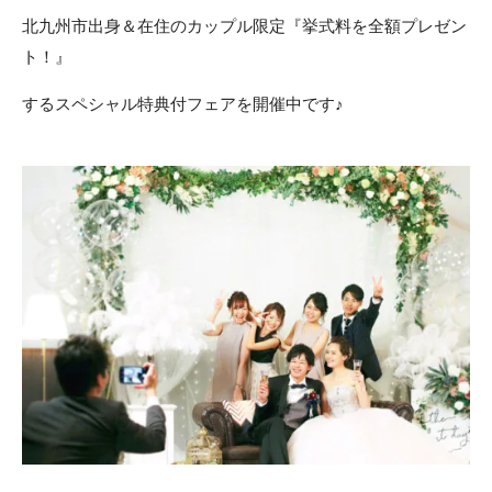
北九州市出身＆在住のカップル限定『挙式料を全額プレゼン
ACCESS
CONTACT
ト！』
アクセス
お問い合わせ
するスペシャル特典付フェアを開催中です♪
093
671
1131
-
-
平日 11:00-19:00（火曜定休） / 土日 10:00-19:00
千草ホテル公式サイト
»プライバシーポリシー