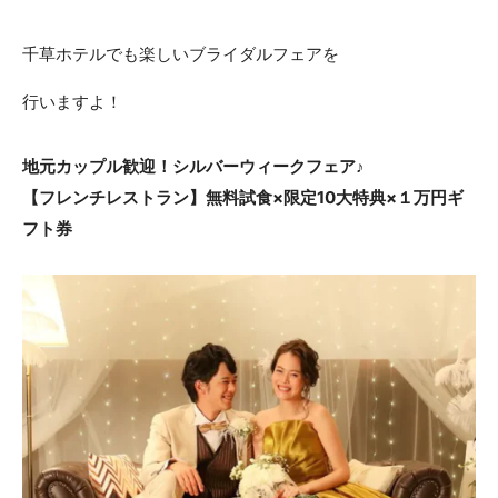
ACCESS
CONTACT
千草ホテルでも楽しいブライダルフェアを
アクセス
お問い合わせ
行いますよ！
093
671
1131
-
-
平日 11:00-19:00（火曜定休） / 土日 10:00-19:00
地元カップル歓迎！シルバーウィークフェア♪
【フレンチレストラン】無料試食×限定10大特典×１万円ギ
フト券
千草ホテル公式サイト
»プライバシーポリシー