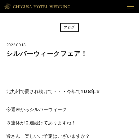
HOME
ホーム
BRIDAL FAIR
フェア
2022.09.13
CEREMONY
挙式
シルバーウィークフェア！
RECEPTION
披露宴
CUISINE
料理
北九州で愛され続けて・・・今年で
1 0 8年
☆
WAKON
和婚
今週末からシルバーウィーク
REPORT
DRESS
ウェディング・レポート
ドレス
３連休が２週続けてありますね！
BLOG
PLAN
皆さん 楽しいご予定はございますか？
ブログ
プラン