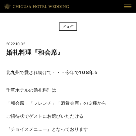
HOME
ホーム
BRIDAL FAIR
フェア
2022.10.02
CEREMONY
挙式
婚礼料理『和会席』
RECEPTION
披露宴
北九州で愛され続けて・・・今年で
1 0 8年
☆
CUISINE
料理
千草ホテルの婚礼料理は
WAKON
和婚
「和会席」「フレンチ」「酒肴会席」の３種から
REPORT
DRESS
ウェディング・レポート
ドレス
ご招待状でゲストにお選びいただける
BLOG
PLAN
『チョイスメニュー』となっております
ブログ
プラン