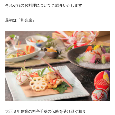
それぞれのお料理についてご紹介いたします
ACCESS
CONTACT
アクセス
お問い合わせ
最初は「和会席」
093
671
1131
-
-
平日 11:00-19:00（火曜定休） / 土日 10:00-19:00
千草ホテル公式サイト
»プライバシーポリシー
大正３年創業の料亭千草の伝統を受け継ぐ和食