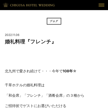
HOME
ホーム
BRIDAL FAIR
フェア
2022.11.06
CEREMONY
挙式
婚礼料理『フレンチ』
RECEPTION
披露宴
CUISINE
料理
北九州で愛され続けて・・・今年で
108年
☆
WAKON
和婚
千草ホテルの婚礼料理は
REPORT
DRESS
ウェディング・レポート
ドレス
「和会席」「フレンチ」「酒肴会席」の３種から
BLOG
PLAN
ご招待状でゲストにお選びいただける
ブログ
プラン