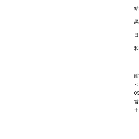
結
黒
日
和
館
＜
0
営
土