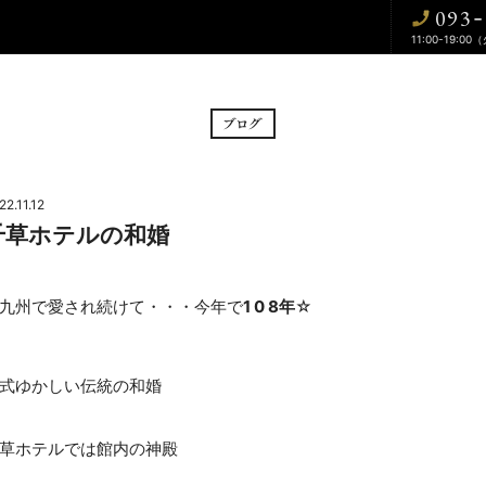
093
-
11:00-19:00
BRIDAL FAIR
CE
フェア
挙式
22.11.12
千草ホテルの和婚
CUISINE
WA
料理
和婚
九州で愛され続けて・・・今年で
1 0 8年
☆
DRESS
BLOG
式ゆかしい伝統の和婚
ドレス
ブログ
CONTACT
草ホテルでは館内の神殿
お問い合わせ