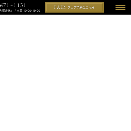
671
1131
-
FAIR
フェア予約はこちら
（火曜定休） / 土日 10:00-19:00
REMONY
KON
PLAN
プラン