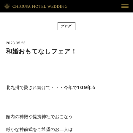
HOME
ホーム
BRIDAL FAIR
フェア
2023.05.23
CEREMONY
挙式
和婚おもてなしフェア！
RECEPTION
披露宴
CUISINE
料理
北九州で愛され続けて・・・今年で
1 0 9年
☆
WAKON
和婚
REPORT
DRESS
ウェディング・レポート
ドレス
館内の神殿や提携神社でおこなう
BLOG
PLAN
厳かな神前式をご希望のお二人は
ブログ
プラン