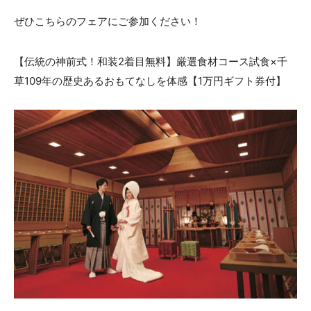
ACCESS
ぜひこちらのフェアにご参加ください！
CONTACT
アクセス
お問い合わせ
【伝統の神前式！和装2着目無料】厳選食材コース試食×千
093
671
1131
-
-
草109年の歴史あるおもてなしを体感【1万円ギフト券付】
平日 11:00-19:00（火曜定休） / 土日 10:00-19:00
千草ホテル公式サイト
»プライバシーポリシー