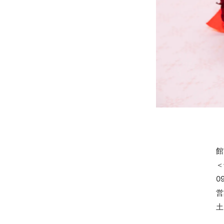
館
＜
0
営
土