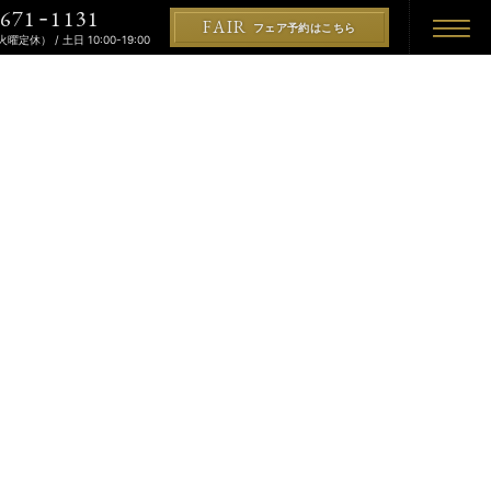
671
1131
-
FAIR
フェア予約はこちら
（火曜定休） / 土日 10:00-19:00
REMONY
KON
PLAN
プラン