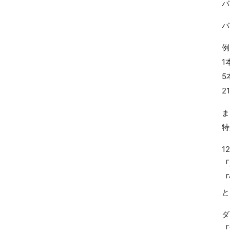
バ
バ
»プライバシーポリシー
1
5
2
ま
特
1
「
「
と
ダ
「