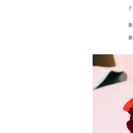
と
新
新