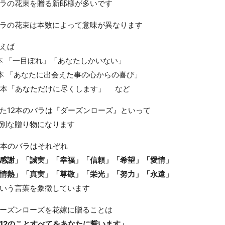
ラの花束を贈る新郎様が多いです
ラの花束は本数によって意味が異なります
例えば
本 「一目ぼれ」「あなたしかいない」
本 「あなたに出会えた事の心からの喜び」
1本「あなただけに尽くします」 など
た12本のバラは『ダーズンローズ』といって
別な贈り物になります
2本のバラはそれぞれ
感謝」「誠実」「幸福」「信頼」「希望」「愛情」
情熱」「真実」「尊敬」「栄光」「努力」「永遠」
いう言葉を象徴しています
ーズンローズを花嫁に贈ることは
12のことすべてをあなたに誓います」