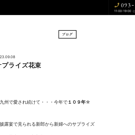
093
-
11:00-19:00
BRIDAL FAIR
CE
フェア
挙式
23.09.08
サプライズ花束
CUISINE
WA
料理
和婚
DRESS
BLOG
九州で愛され続けて・・・今年で
１０９年
☆
ドレス
ブログ
CONTACT
披露宴で見られる新郎から新婦へのサプライズ
お問い合わせ