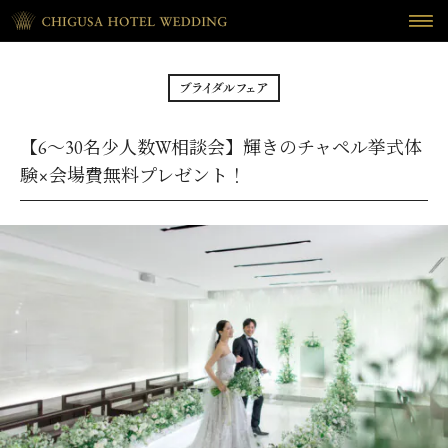
HOME
ホーム
BRIDAL FAIR
フェア
【6～30名少人数W相談会】輝きのチャペル挙式体
CEREMONY
挙式
験×会場費無料プレゼント！
RECEPTION
披露宴
CUISINE
料理
WAKON
和婚
REPORT
DRESS
ウェディング・レポート
ドレス
BLOG
PLAN
ブログ
プラン