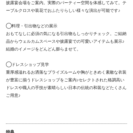
披露宴会場をご案内。実際のパーティー空間を体感してみて。テ
ーブルクロスや装花でおふたりらしい様々な演出が可能です♪
◯料理・引出物などの展示
おもてなしに必須の気になる引出物もしっかりチェック。ご結納
品からウェルカムスペースや披露宴での可愛いアイテムも展示♪
結婚のイメージをどんどん膨らませて。
◯ドレスショップ見学
重厚感溢れるお洒落なブライズルームや胸がときめく素敵な衣装
が豊富に揃うドレスショップをご案内♪セレクトされた格調高い
ドレスや職人の手技が素晴らしい日本の伝統の和装などたくさん
ご用意♪
特典