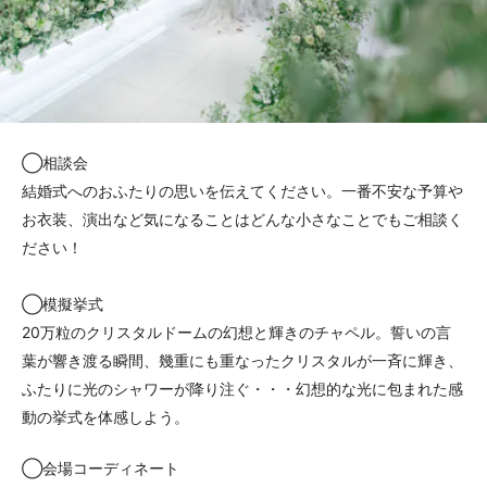
ACCESS
CONTACT
アクセス
お問い合わせ
093
671
1131
-
-
平日 11:00-19:00（火曜定休） / 土日 10:00-19:00
◯相談会
結婚式へのおふたりの思いを伝えてください。一番不安な予算や
お衣装、演出など気になることはどんな小さなことでもご相談く
千草ホテル公式サイト
ださい！
»プライバシーポリシー
◯模擬挙式
20万粒のクリスタルドームの幻想と輝きのチャペル。誓いの言
葉が響き渡る瞬間、幾重にも重なったクリスタルが一斉に輝き、
ふたりに光のシャワーが降り注ぐ・・・幻想的な光に包まれた感
動の挙式を体感しよう。
◯会場コーディネート