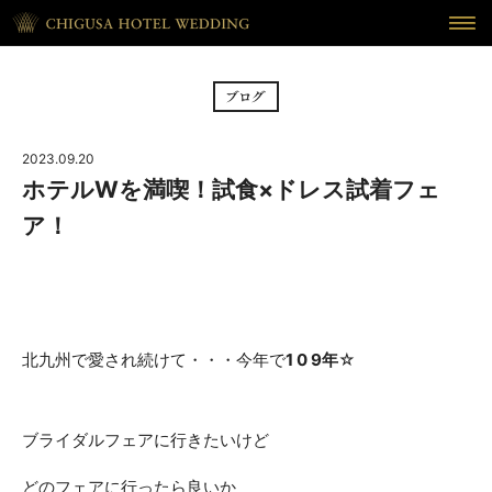
HOME
ホーム
BRIDAL FAIR
フェア
2023.09.20
CEREMONY
挙式
ホテルWを満喫！試食×ドレス試着フェ
ア！
RECEPTION
披露宴
CUISINE
料理
WAKON
和婚
北九州で愛され続けて・・・今年で
1 0 9年
☆
REPORT
DRESS
ウェディング・レポート
ドレス
ブライダルフェアに行きたいけど
BLOG
PLAN
ブログ
プラン
どのフェアに行ったら良いか