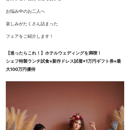
ACCESS
CONTACT
お悩み中のお二人へ
アクセス
お問い合わせ
楽しみがたくさん詰まった
093
671
1131
-
-
フェアをご紹介します！
平日 11:00-19:00（火曜定休） / 土日 10:00-19:00
【迷ったらこれ！】ホテルウェディングを満喫！
シェフ特製ランチ試食×新作ドレス試着×1万円ギフト券×最
千草ホテル公式サイト
大100万円優待
»プライバシーポリシー