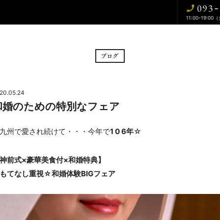
093
-
11:00-19:00
BRIDAL FAIR
CE
フェア
挙式
20.05.24
和婚のための特別なフェア
CUISINE
WA
料理
和婚
九州で愛され続けて・・・今年で
1 0 6年
☆
DRESS
BLOG
神前式×豪華美食付×和婚特典】
もてなし重視☆和婚体験BIGフェア
ドレス
ブログ
CONTACT
お問い合わせ