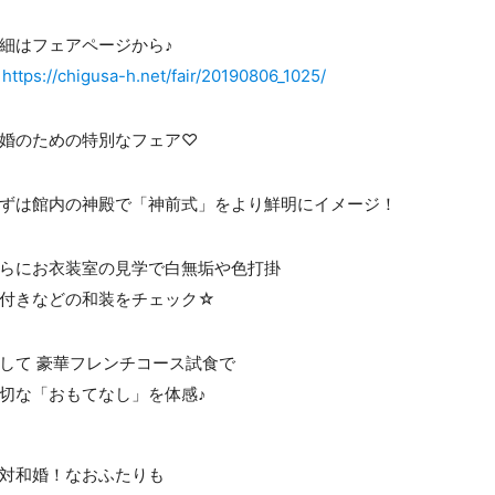
細はフェアページから♪
⇒
https://chigusa-h.net/fair/20190806_1025/
婚のための特別なフェア♡
ずは館内の神殿で「神前式」をより鮮明にイメージ！
らにお衣装室の見学で白無垢や色打掛
付きなどの和装をチェック☆
して 豪華フレンチコース試食で
切な「おもてなし」を体感♪
絶対和婚！なおふたりも