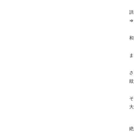
詳
和
ま
さ
紋
そ
大