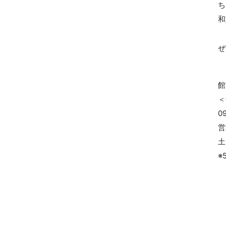
ち
和
ぜ
館
＜
0
営
土
※