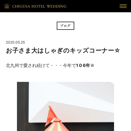
HOME
ホーム
BRIDAL FAIR
フェア
2020.05.25
CEREMONY
挙式
お子さま大はしゃぎのキッズコーナー☆
RECEPTION
披露宴
北九州で愛され続けて・・・今年で
1 0 6年
☆
CUISINE
料理
WAKON
和婚
REPORT
DRESS
ウェディング・レポート
ドレス
BLOG
PLAN
ブログ
プラン