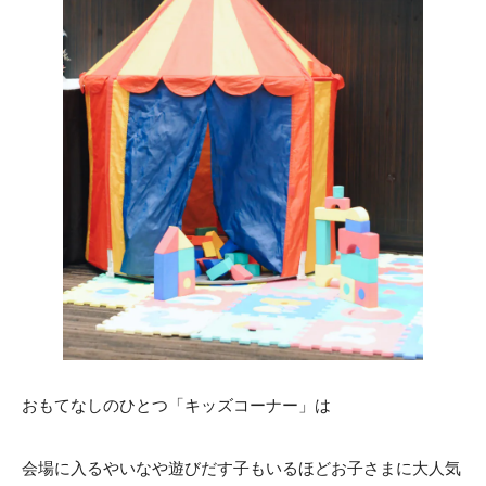
ACCESS
CONTACT
アクセス
お問い合わせ
093
671
1131
-
-
平日 11:00-19:00（火曜定休） / 土日 10:00-19:00
千草ホテル公式サイト
»プライバシーポリシー
おもてなしのひとつ「キッズコーナー」は
会場に入るやいなや遊びだす子もいるほどお子さまに大人気